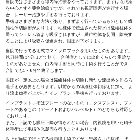
当院ではさまざまな緑内障治療をやっております。まずは点眼薬
を中心とする薬物治療ですが、それでも視野障害が進行する場
合、レーザー治療や手術を行っております。
手術はさまざまな方法があり、まずよく行っているものとして繊
維柱体切開術があります。毛様体で産生された房水は繊維柱体を
通ってシュレム管より吸収されますが、繊維柱体を切開、除去す
ることにより吸収を促進され、眼圧が下がります。
当院で行ってる術式でマイクロフックを用いたものがあります。
執刀時間は4分ほどで短く、合併症としては出血くらいで重篤な
ものがありません。白内障手術と同時に手術を行うことができ、
合計でも5～6分で終了します。
眼圧が一定以上の場合は繊維柱体を切除し新たな流出路を作るろ
過手術が必要となります。以前からの繊維柱体切除術に加え、よ
り流出効率が上がったインプラント手術も行っております。
インプラント手術はプレートのないもの（エクスプレス）、プレ
ートのあるもの（アーメドおよびバルベルト）のどちらも対応し
ております。
また、上記でも眼圧下降が得られない場合、内視鏡を用いた硝子
体手術にて毛様体光凝固を行うこともあります。
以上が当院で行ってる緑内障手術ですが、患者さまの症状、状