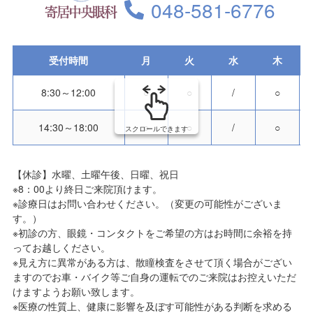
048-581-6776
受付時間
月
火
水
木
8:30～12:00
○
○
/
○
14:30～18:00
○
○
/
○
スクロールできます
【休診】水曜、土曜午後、日曜、祝日
※8：00より終日ご来院頂けます。
※診療日はお問い合わせください。（変更の可能性がございま
す。）
※初診の方、眼鏡・コンタクトをご希望の方はお時間に余裕を持
ってお越しください。
※見え方に異常がある方は、散瞳検査をさせて頂く場合がござい
ますのでお車・バイク等ご自身の運転でのご来院はお控えいただ
けますようお願い致します。
※医療の性質上、健康に影響を及ぼす可能性がある判断を求める