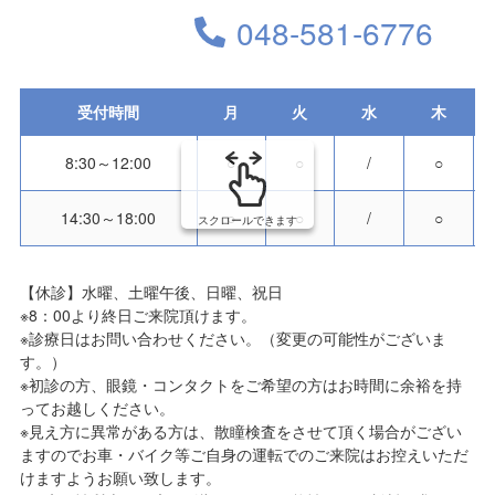
048-581-6776
受付時間
月
火
水
木
8:30～12:00
○
○
/
○
14:30～18:00
○
○
/
○
スクロールできます
【休診】水曜、土曜午後、日曜、祝日
※8：00より終日ご来院頂けます。
※診療日はお問い合わせください。（変更の可能性がございま
す。）
※初診の方、眼鏡・コンタクトをご希望の方はお時間に余裕を持
ってお越しください。
※見え方に異常がある方は、散瞳検査をさせて頂く場合がござい
ますのでお車・バイク等ご自身の運転でのご来院はお控えいただ
けますようお願い致します。