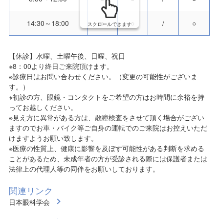
14:30～18:00
○
○
/
○
スクロールできます
【休診】水曜、土曜午後、日曜、祝日
※8：00より終日ご来院頂けます。
※診療日はお問い合わせください。（変更の可能性がございま
す。）
※初診の方、眼鏡・コンタクトをご希望の方はお時間に余裕を持
ってお越しください。
※見え方に異常がある方は、散瞳検査をさせて頂く場合がござい
ますのでお車・バイク等ご自身の運転でのご来院はお控えいただ
けますようお願い致します。
※医療の性質上、健康に影響を及ぼす可能性がある判断を求める
ことがあるため、未成年者の方が受診される際には保護者または
法律上の代理人等の同伴をお願いしております。
関連リンク
日本眼科学会