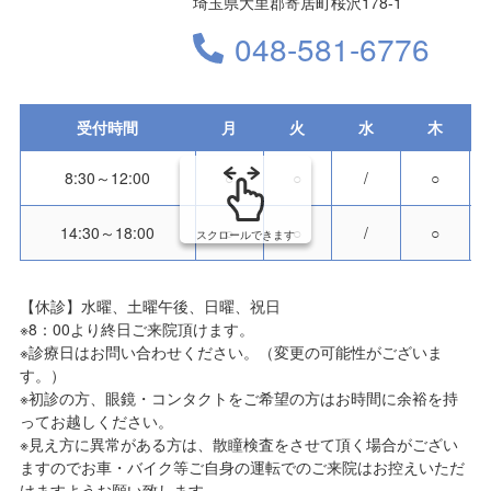
埼玉県大里郡寄居町桜沢178-1
048-581-6776
受付時間
月
火
水
木
8:30～12:00
○
○
/
○
14:30～18:00
○
○
/
○
スクロールできます
【休診】水曜、土曜午後、日曜、祝日
※8：00より終日ご来院頂けます。
※診療日はお問い合わせください。（変更の可能性がございま
す。）
※初診の方、眼鏡・コンタクトをご希望の方はお時間に余裕を持
ってお越しください。
※見え方に異常がある方は、散瞳検査をさせて頂く場合がござい
ますのでお車・バイク等ご自身の運転でのご来院はお控えいただ
けますようお願い致します。